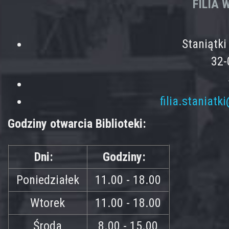
FILIA
Staniątk
32-
filia.staniatk
Godziny otwarcia Biblioteki:
Dni:
Godziny:
Poniedziałek
11.00 - 18.00
Wtorek
11.00 - 18.00
Środa
8.00 - 15.00