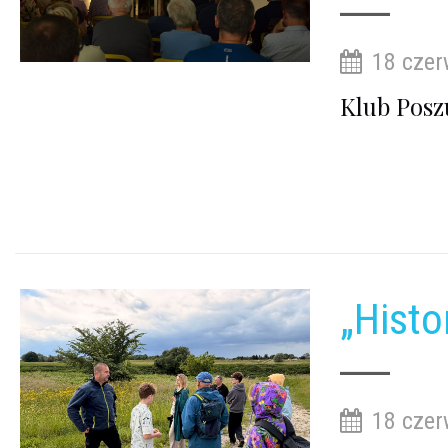
18 czer
Klub Posz
„Histo
18 czer