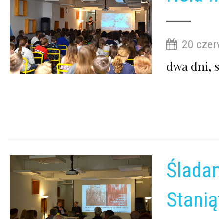
20 czer
dwa dni, 
Śladam
Stani