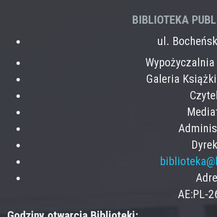
BIBLIOTEKA PUB
ul. Bocheńs
Wypożyczalnia 
Galeria Książk
Czyte
Mediat
Adminis
Dyrek
biblioteka@
Adre
AE:PL-2
Godziny otwarcia Biblioteki: