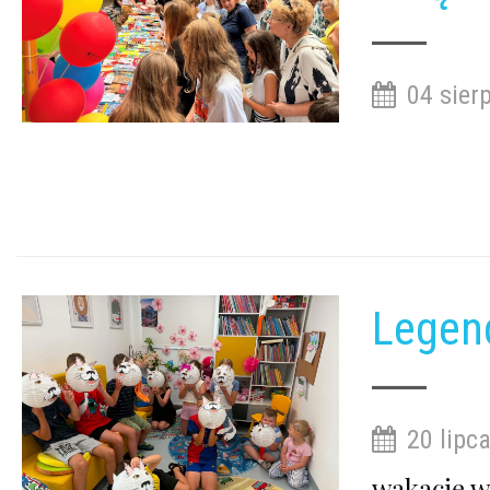
04 sier
Legen
20 lipca
wakacje w 