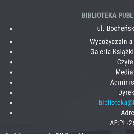
BIBLIOTEKA PUB
ul. Bocheńs
Wypożyczalnia 
Galeria Książk
Czyte
Mediat
Adminis
Dyrek
biblioteka@
Adre
AE:PL-2