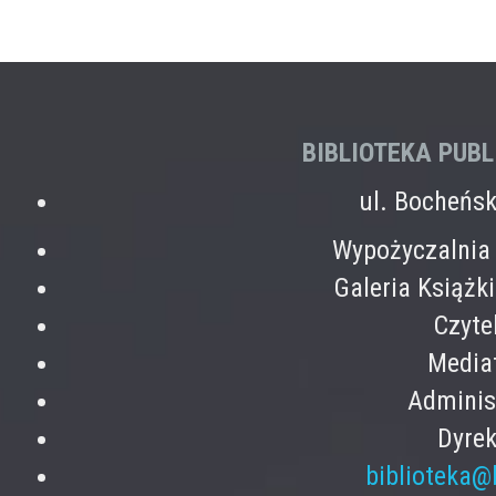
BIBLIOTEKA PUB
ul. Bocheńs
Wypożyczalnia 
Galeria Książk
Czyte
Mediat
Adminis
Dyrek
biblioteka@