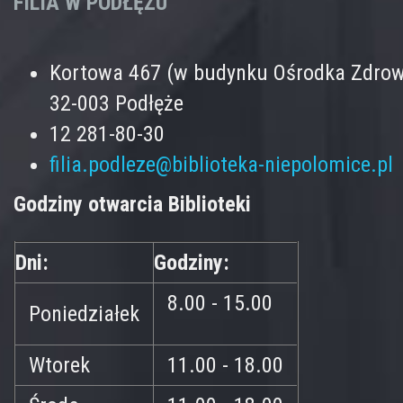
FILIA W PODŁĘŻU
Kortowa 467 (w budynku Ośrodka Zdrow
32-003 Podłęże
12 281-80-30
filia.podleze@biblioteka-niepolomice.pl
Godziny otwarcia Biblioteki
Dni:
Godziny:
8.00 - 15.00
Poniedziałek
Wtorek
11.00 - 18.00