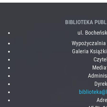
BIBLIOTEKA PUB
ul. Bocheńs
Wypożyczalnia 
Galeria Książk
Czyte
Mediat
Adminis
Dyrek
biblioteka@
Adre