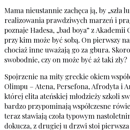
Mama nieustannie zachęca ją, by „szła lu
realizowania prawdziwych marzeń i prag
poznaje Hadesa, „bad boya” z Akademii Ol
przy kim może być sobą. On pierwszy nap
chociaż inne uważają go za gbura. Skoro
swobodnie, czy on może być aż taki zły?
Spojrzenie na mity greckie okiem współc
Olimpu – Atena, Persefona, Afrodyta i A
której elita ateńskiej młodzieży szkoli 
bardzo przypominają współczesne rówieś
teraz stawiają czoła typowym nastoletn
dokucza, z drugiej u drzwi stoi pierwsza