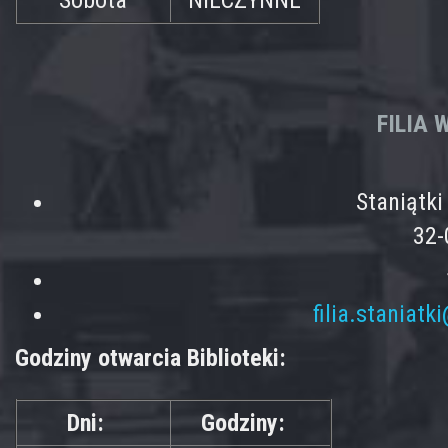
Sobota
NIECZYNNE
FILIA
Staniątk
32-
filia.staniatk
Godziny otwarcia Biblioteki:
Dni:
Godziny: