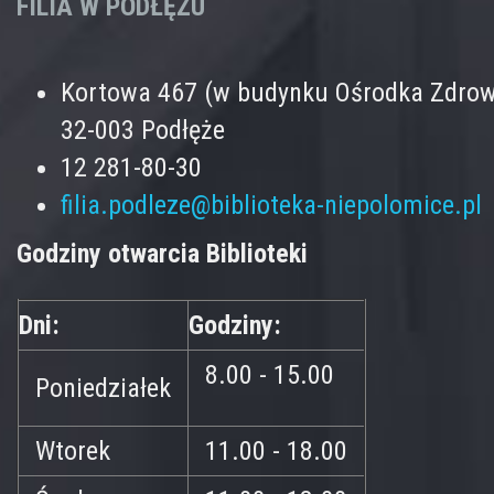
FILIA W PODŁĘŻU
Kortowa 467 (w budynku Ośrodka Zdrow
32-003 Podłęże
12 281-80-30
filia.podleze@biblioteka-niepolomice.pl
Godziny otwarcia Biblioteki
Dni:
Godziny:
8.00 - 15.00
Poniedziałek
Wtorek
11.00 - 18.00