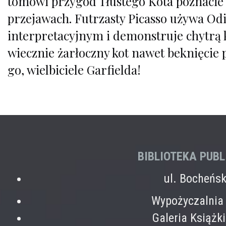
tomowi przygód Tłustego Kota poznacie 
przejawach. Futrzasty Picasso używa Odi
interpretacyjnym i demonstruje chytrą
wiecznie żarłoczny kot nawet beknięcie 
go, wielbiciele Garfielda!
BIBLIOTEKA PUB
ul. Bocheńs
Wypożyczalnia 
Galeria Książk