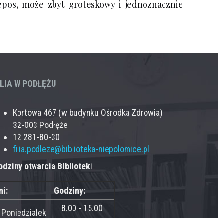
ój epos, może zbyt groteskowy i jednoznacznie
ILIA W PODŁĘŻU
Kortowa 467 (w budynku Ośrodka Zdrowia)
32-003 Podłęże
12 281-80-30
filia.podleze@biblioteka-niepolomice.pl
odziny otwarcia Biblioteki
ni:
Godziny:
8.00 - 15.00
Poniedziałek