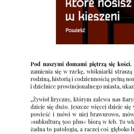
Pod naszymi domami piętrzą się kości.
zamienia się w rzekę, włókniarki stras
rodziną, historią i codziennością pełną n
i dzielnice prowincjonalnego miasta, uka
„Żywioł liryczny, którym zalewa nas Bary
dzieje się dużo. Jeszcze więcej dzieje 
powieść i mówi w niej brawurowo, mówi 
»subkulturą 500 plus« biorą w łeb. To wł
żadna to patologia, a raczej coś głęboko 