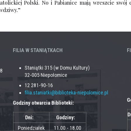
 katolickiej Polski. No i Pabianice mają wreszcie sw
awdziwy.”
FILIA W STANIĄTKACH
F
Staniątki 315 (w Domu Kultury)
28
32-005 Niepołomice
12 281-90-16
filia.staniatki@biblioteka-niepolomice.pl
G
Godziny otwarcia Biblioteki:
D
Dni:
Godziny:
Poniedziałek
11.00 - 18.00