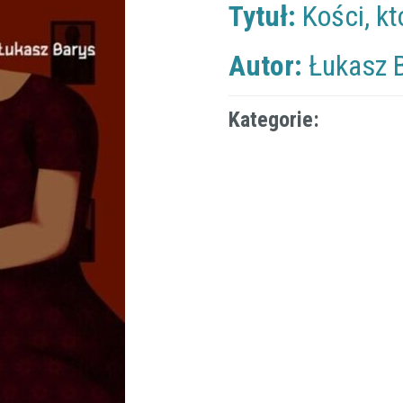
Tytuł:
Kości, kt
Autor:
Łukasz 
Kategorie: