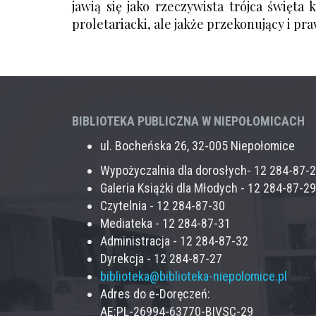
jawią się jako rzeczywista trójca święta
proletariacki, ale jakże przekonujący i pr
BIBLIOTEKA PUBLICZNA W NIEPOŁOMICACH
ul. Bocheńska 26, 32-005 Niepołomice
Wypożyczalnia dla dorosłych- 12 284-87-
Galeria Książki dla Młodych - 12 284-87-29
Czytelnia - 12 284-87-30
Mediateka - 12 284-87-31
Administracja - 12 284-87-32
Dyrekcja - 12 284-87-27
biblioteka@biblioteka-niepolomice.pl
Adres do e-Doręczeń:
AE:PL-26994-63770-BIVSC-29