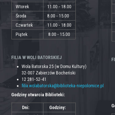
Wtorek
11.00 - 18.00
Środa
8.00 - 15.00
Czwartek
11.00 - 18.00
Piątek
8.00 - 15.00
FILIA W WOLI BATORSKIEJ
F
Wola Batorska 25 (w Domu Kultury)
32-007 Zabierzów Bocheński
12 281-52-41
filia.wolabatorska@biblioteka-niepolomice.pl
Godziny otwarcia Biblioteki:
G
Dni:
Godziny: