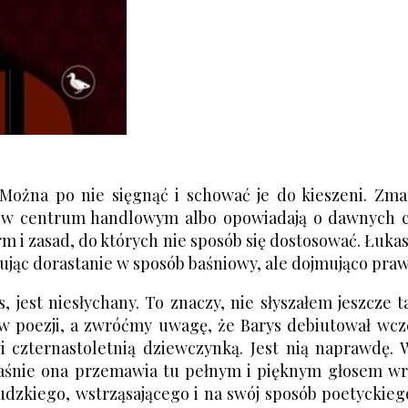
Można po nie sięgnąć i schować je do kieszeni. Zmarl
zą w centrum handlowym albo opowiadają o dawnych c
orm i zasad, do których nie sposób się dostosować. Łuk
zując dorastanie w sposób baśniowy, ale dojmująco pra
s, jest niesłychany. To znaczy, nie słyszałem jeszcze
się w poezji, a zwróćmy uwagę, że Barys debiutował w
czternastoletnią dziewczynką. Jest nią naprawdę. 
aśnie ona przemawia tu pełnym i pięknym głosem wrażl
ludzkiego, wstrząsającego i na swój sposób poetyckiego.