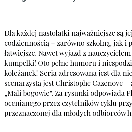
Dla każdej nastolatki najważniejsze są j
codziennością – zarówno szkolną, jak i 
łatwiejsze. Nawet wyjazd z nauczycielem
kumpelki! Oto pełne humoru i niespodzi
koleżanek! Seria adresowana jest dla niec
scenarzystą jest Christophe Cazenove – au
„Mali bogowie”. Za rysunki odpowiada Ph
ocenianego przez czytelników cyklu pr
przeznaczonej dla młodych odbiorców hi