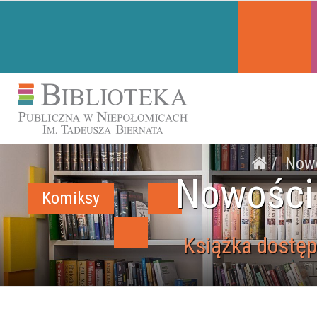
Now
Nowości
Komiksy
Książka dostęp