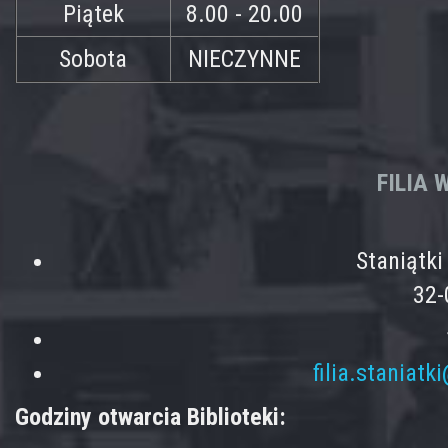
Piątek
8.00 - 20.00
Sobota
NIECZYNNE
FILIA
Staniątk
32-
filia.staniatk
Godziny otwarcia Biblioteki: