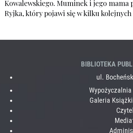
Kowalewskiego. Muminek i jego mama p
Ryjka, który pojawi się w kilku kolejnych
BIBLIOTEKA PUB
ul. Bocheńs
Wypożyczalnia 
Galeria Książk
Czyte
Mediat
Adminis