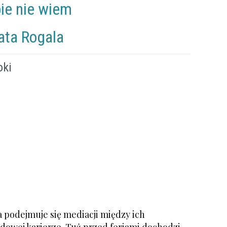
bie nie wiem
ata Rogala
oki
 podejmuje się mediacji między ich