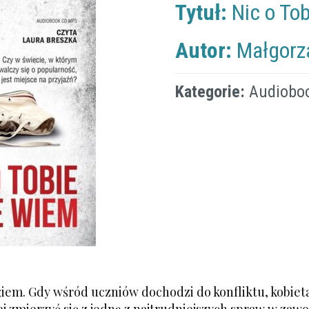
Tytuł:
Nic o To
Autor:
Małgorz
Kategorie:
Audiobo
m. Gdy wśród uczniów dochodzi do konfliktu, kobieta