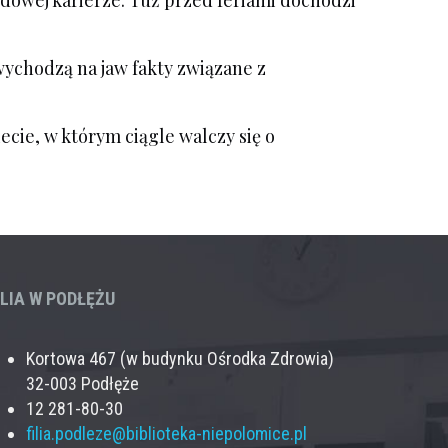
wodowej karierze. Tuż przed feriami dochodzi
ychodzą na jaw fakty związane z
ecie, w którym ciągle walczy się o
ILIA W PODŁĘŻU
Kortowa 467 (w budynku Ośrodka Zdrowia)
32-003 Podłęże
12 281-80-30
filia.podleze@biblioteka-niepolomice.pl