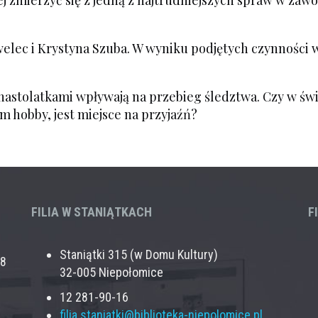
jej zmierzyć się z jedną z najtrudniejszych spraw w za
lec i Krystyna Szuba. W wyniku podjętych czynności w
 nastolatkami wpływają na przebieg śledztwa. Czy w świ
m hobby, jest miejsce na przyjaźń?
FILIA W STANIĄTKACH
F
Staniątki 315 (w Domu Kultury)
28
32-005 Niepołomice
12 281-90-16
filia.staniatki@biblioteka-niepolomice.pl