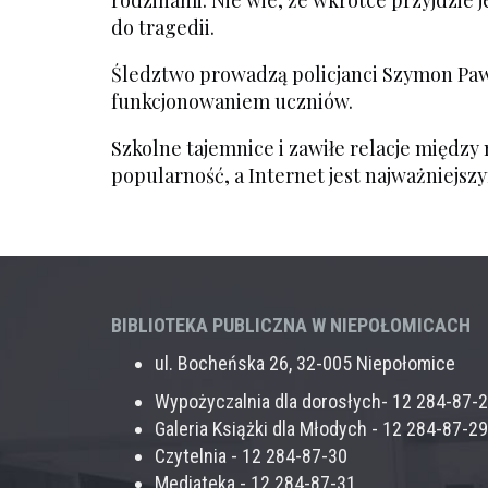
rodzinami. Nie wie, że wkrótce przyjdzie 
do tragedii.
Śledztwo prowadzą policjanci Szymon Pawe
funkcjonowaniem uczniów.
Szkolne tajemnice i zawiłe relacje między
popularność, a Internet jest najważniejszy
BIBLIOTEKA PUBLICZNA W NIEPOŁOMICACH
ul. Bocheńska 26, 32-005 Niepołomice
Wypożyczalnia dla dorosłych- 12 284-87-
Galeria Książki dla Młodych - 12 284-87-29
Czytelnia - 12 284-87-30
Mediateka - 12 284-87-31