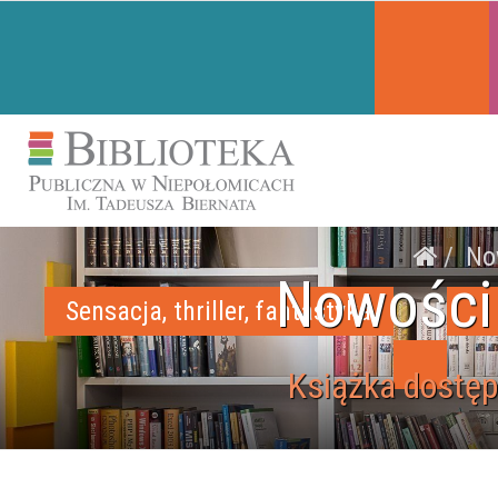
No
Nowości
Sensacja, thriller, fantastyka
Książka dostęp