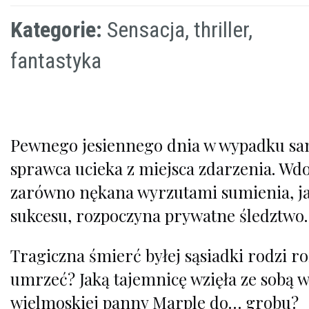
Kategorie:
Sensacja, thriller,
fantastyka
Pewnego jesiennego dnia w wypadku s
sprawca ucieka z miejsca zdarzenia. Wd
zarówno nękana wyrzutami sumienia, jak
sukcesu, rozpoczyna prywatne śledztwo.
Tragiczna śmierć byłej sąsiadki rodzi r
umrzeć? Jaką tajemnicę wzięła ze sobą w
wielmoskiej panny Marple do… grobu?