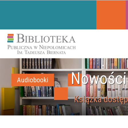
Nowości
Audiobooki
Książka dostęp