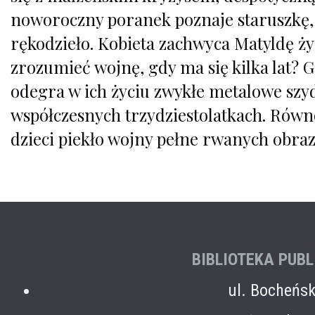
noworoczny poranek poznaje staruszkę,
rękodzieło. Kobieta zachwyca Matyldę życ
zrozumieć wojnę, gdy ma się kilka lat? Gd
odegra w ich życiu zwykłe metalowe szy
współczesnych trzydziestolatkach. Rów
dzieci piekło wojny pełne rwanych obraz
BIBLIOTEKA PUB
ul. Bocheńs