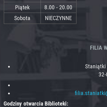
Piątek
8.00 - 20.00
Sobota
NIECZYNNE
FILIA
Staniątk
32-
filia.staniatk
Godziny otwarcia Biblioteki: